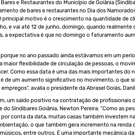
e Bares e Restaurantes do Município de Goiânia (Sindib
amento de bares e restaurantes no Dia dos Namorado
 principal motivo é o crescimento na quantidade de c
nho, e vai até 12 de junho, domingo, quando realmente 
es, a expectativa é que no domingo o faturamento au
a porque no ano passado ainda estávamos em um perío
a maior flexibilidade de circulação de pessoas, o mov
scer. Como essa data é uma das mais importantes do n
 é de um aumento significativo no movimento, o que si
empregos”, avalia o presidente da Abrasel Goiás, Dani
m, um saldo positivo na contratação de profissionais
 do Sindibares Goiânia, Newton Pereira. “Como as p
 por conta da data, muitas casas também investem na
mbientação, o que também gera incremento na renda d
 músicos, entre outros. É uma importante mecânica d