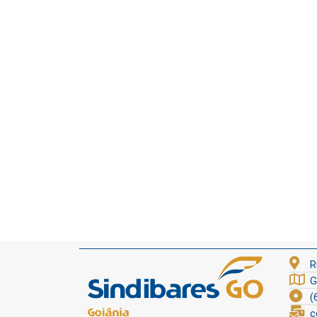
R
G
(
c