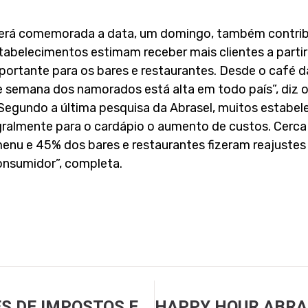
erá comemorada a data, um domingo, também contribui
abelecimentos estimam receber mais clientes a partir d
portante para os bares e restaurantes. Desde o café da
de semana dos namorados está alta em todo país”, diz 
“Segundo a última pesquisa da Abrasel, muitos estabe
gralmente para o cardápio o aumento de custos. Cerc
enu e 45% dos bares e restaurantes fizeram reajustes 
consumidor”, completa.
GORJETAS FICAM LIVRES DE IMPOSTOS EM GOIÂNIA (GO)