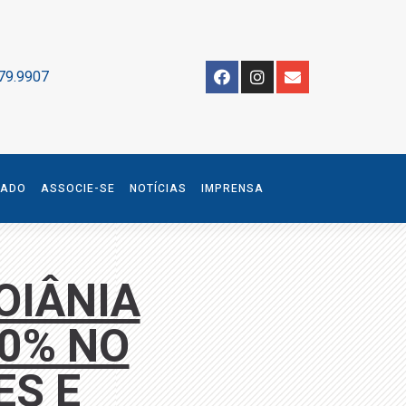
79.9907
IADO
ASSOCIE-SE
NOTÍCIAS
IMPRENSA
OIÂNIA
0% NO
ES E