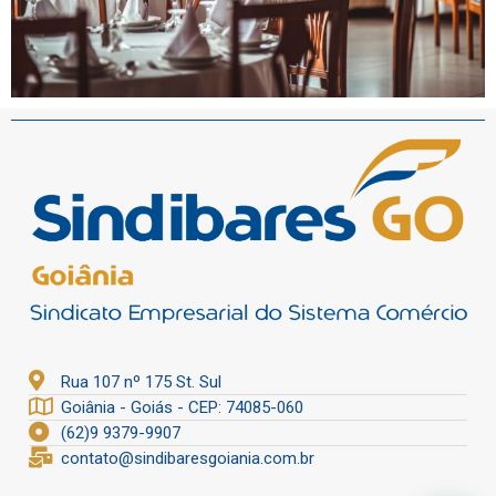
Rua 107 nº 175 St. Sul
Goiânia - Goiás - CEP: 74085-060
(62)9 9379-9907
contato@sindibaresgoiania.com.br