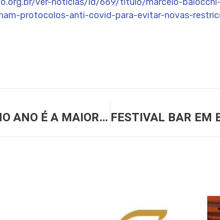
.org.br/ver-noticias/id/669/titulo/marcelo-baiocch
am-protocolos-anti-covid-para-evitar-novas-restri
ALTA DOS ALIMENTOS NO ANO É A MAIOR DESDE 2002; VEJA ITENS QUE MAIS SUBIRAM