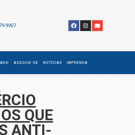
79.9907
IADO
ASSOCIE-SE
NOTÍCIAS
IMPRENSA
ÉRCIO
OS QUE
 ANTI-