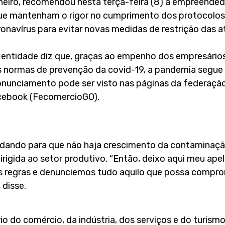
neiro, recomendou nesta terça-feira (8) a empreende
 mantenham o rigor no cumprimento dos protocolos s
navírus para evitar novas medidas de restrição das 
a entidade diz que, graças ao empenho dos empresário
 normas de prevenção da covid-19, a pandemia segue s
onunciamento pode ser visto nas páginas da federaçã
cebook (FecomercioGO).
idando para que não haja crescimento da contaminação
igida ao setor produtivo. “Então, deixo aqui meu ape
s regras e denunciemos tudo aquilo que possa compr
 disse.
o do comércio, da indústria, dos serviços e do turi