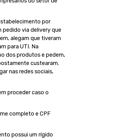
mpresários do setor de
estabelecimento por
 pedido via delivery que
gem, alegam que tiveram
am para UTI. Na
mo dos produtos e pedem,
supostamente custearam.
ar nas redes sociais,
vem proceder caso o
o nome completo e CPF
ento possui um rígido