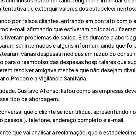
os criminosos estão tentando enganar e intimidar os e
 tentativa de extorquir valores dos estabelecimentos.
ando por falsos clientes, entrando em contato com o 
o e-mail afirmando que estiveram no local ou fizeram
s tiveram problemas de saúde. Eles durante a aborda
cisaram ser internados e alguns informam ainda que for
ustearam várias despesas médicas em razão do consu
eiro para o reembolso das despesas hospitalares que 
erem resolver amigavelmente e que não desejam divulg
 o Procon e a Vigilância Sanitária.
entidade, Gustavo Afonso, listou como as empresas de
sse tipo de abordagem.
 da conversa, que o cliente se identifique, apresentand
 pessoal), telefone, endereço completo e e-mail.
iente que vai analisar a reclamação, que o estabelecim