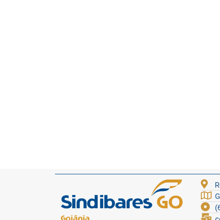
R
G
(
c