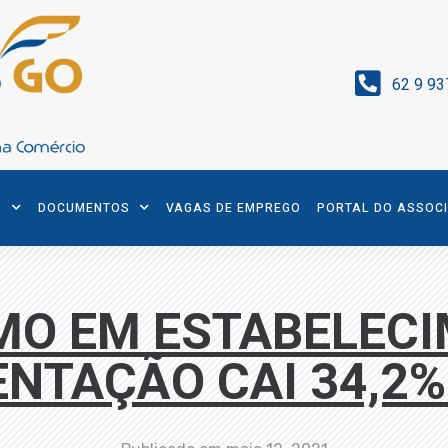
62 9 93
S
DOCUMENTOS
VAGAS DE EMPREGO
PORTAL DO ASSOC
O EM ESTABELEC
ENTAÇÃO CAI 34,2%