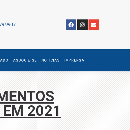
79.9907
IADO
ASSOCIE-SE
NOTÍCIAS
IMPRENSA
IMENTOS
 EM 2021