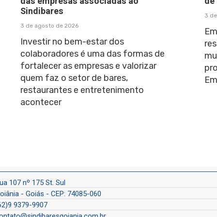
das empresas associadas ao
de
Sindibares
3 de
3 de agosto de 2026
Em
Investir no bem-estar dos
res
colaboradores é uma das formas de
mu
fortalecer as empresas e valorizar
pr
quem faz o setor de bares,
Em
restaurantes e entretenimento
acontecer
ua 107 nº 175 St. Sul
oiânia - Goiás - CEP: 74085-060
62)9 9379-9907
ontato@sindibaresgoiania.com.br