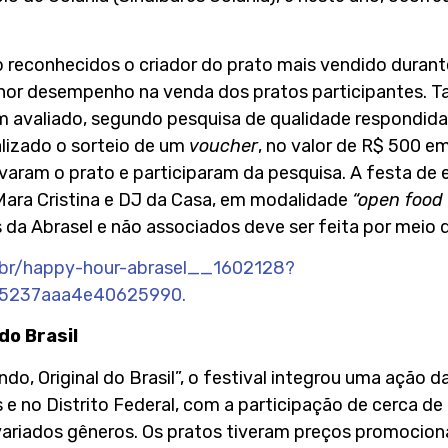
o reconhecidos o criador do prato mais vendido durante
or desempenho na venda dos pratos participantes. T
 avaliado, segundo pesquisa de qualidade respondida 
alizado o sorteio de um
voucher
, no valor de R$ 500 e
ovaram o prato e participaram da pesquisa. A festa de
Mara Cristina e DJ da Casa, em modalidade
“open food 
 da Abrasel e não associados deve ser feita por meio d
.br/happy-hour-abrasel__1602128?
05237aaa4e40625990.
do Brasil
, Original do Brasil”, o festival integrou uma ação da
e no Distrito Federal, com a participação de cerca d
ariados gêneros. Os pratos tiveram preços promociona