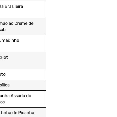
za Brasileira
mão ao Creme de
abi
rumadinho
xHot
oto
sílica
anha Assada do
tos
tinha de Picanha