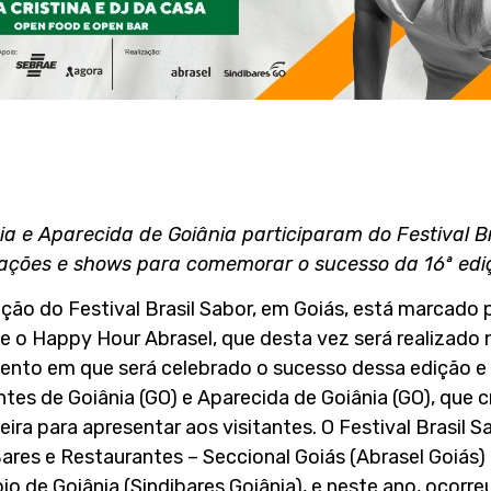
a e Aparecida de Goiânia participaram do Festival Br
ações e shows para comemorar o sucesso da 16ª edi
ção do Festival Brasil Sabor, em Goiás, está marcado 
nte o Happy Hour Abrasel, que desta vez será realizado
mento em que será celebrado o sucesso dessa edição e
ntes de Goiânia (GO) e Aparecida de Goiânia (GO), que
eira para apresentar aos visitantes. O Festival Brasil S
Bares e Restaurantes – Seccional Goiás (Abrasel Goiás)
o de Goiânia (Sindibares Goiânia), e neste ano, ocorre