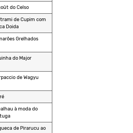
oût do Celso
trami de Cupim com
ca Doida
arões Grelhados
uinha do Major
paccio de Wagyu
ré
alhau à moda do
tuga
ueca de Pirarucu ao