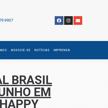
79.9907
IADO
ASSOCIE-SE
NOTÍCIAS
IMPRENSA
L BRASIL
JUNHO EM
 HAPPY