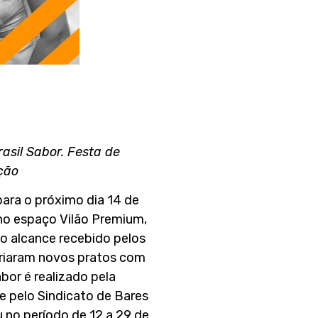
asil Sabor. Festa de
ção
para o próximo dia 14 de
 no espaço Vilão Premium,
 o alcance recebido pelos
 criaram novos pratos com
abor é realizado pela
 e pelo Sindicato de Bares
u no período de 12 a 29 de