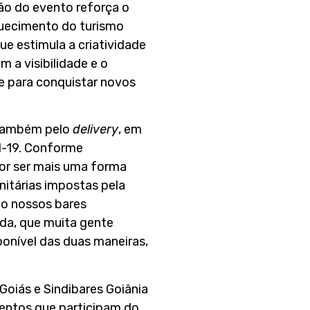
ção do evento reforça o
quecimento do turismo
ue estimula a criatividade
 a visibilidade e o
e para conquistar novos
 também pelo
delivery
, em
d-19. Conforme
por ser mais uma forma
itárias impostas pela
do nossos bares
inda, que muita gente
ponível das duas maneiras,
 Goiás e Sindibares Goiânia
entos que participam do