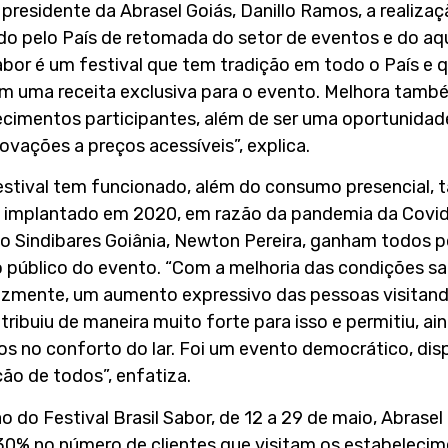
 presidente da Abrasel Goiás, Danillo Ramos, a realiza
o pelo País de retomada do setor de eventos e do a
abor é um festival que tem tradição em todo o País e q
am uma receita exclusiva para o evento. Melhora também
cimentos participantes, além de ser uma oportunidad
novações a preços acessíveis”, explica.
estival tem funcionado, além do consumo presencial,
a implantado em 2020, em razão da pandemia da Covi
do Sindibares Goiânia, Newton Pereira, ganham todos 
público do evento. “Com a melhoria das condições san
lizmente, um aumento expressivo das pessoas visitan
tribuiu de maneira muito forte para isso e permitiu, a
s no conforto do lar. Foi um evento democrático, dis
ção de todos”, enfatiza.
o do Festival Brasil Sabor, de 12 a 29 de maio, Abrasel
0% no número de clientes que visitam os estabelecim