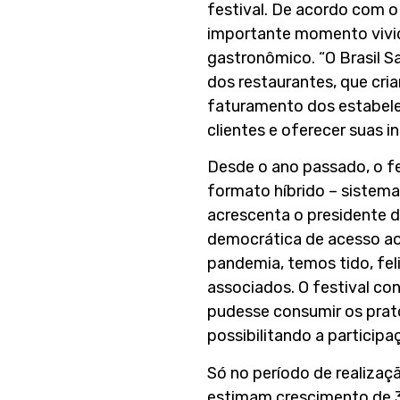
festival. De acordo com o
importante momento vivid
gastronômico. “O Brasil S
dos restaurantes, que cri
faturamento dos estabele
clientes e oferecer suas i
Desde o ano passado, o f
formato híbrido – sistem
acrescenta o presidente 
democrática de acesso ao 
pandemia, temos tido, fe
associados. O festival con
pudesse consumir os prato
possibilitando a participa
Só no período de realizaçã
estimam crescimento de 3