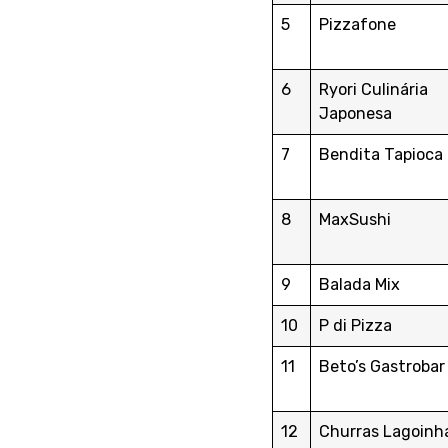
5
Pizzafone
6
Ryori Culinária
Japonesa
7
Bendita Tapioca
8
MaxSushi
9
Balada Mix
10
P di Pizza
11
Beto’s Gastrobar
12
Churras Lagoinh