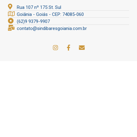
Rua 107 nº 175 St. Sul
Goiânia - Goiás - CEP: 74085-060
(62)9 9379-9907
contato@sindibaresgoiania.com.br