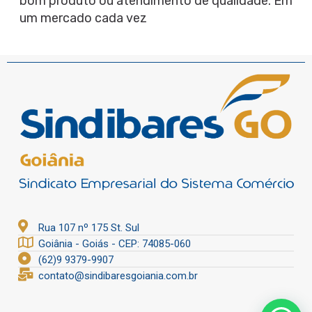
bom produto ou atendimento de qualidade. Em
um mercado cada vez
Rua 107 nº 175 St. Sul
Goiânia - Goiás - CEP: 74085-060
(62)9 9379-9907
contato@sindibaresgoiania.com.br