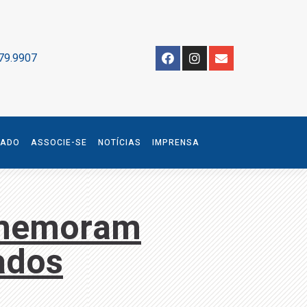
79.9907
IADO
ASSOCIE-SE
NOTÍCIAS
IMPRENSA
omemoram
ados