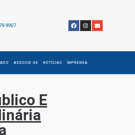
79.9907
IADO
ASSOCIE-SE
NOTÍCIAS
IMPRENSA
blico E
inária
a