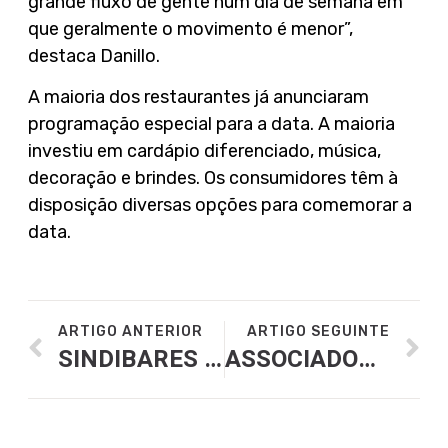
grande fluxo de gente num dia de semana em
que geralmente o movimento é menor”,
destaca Danillo.
A maioria dos restaurantes já anunciaram
programação especial para a data. A maioria
investiu em cardápio diferenciado, música,
decoração e brindes. Os consumidores têm à
disposição diversas opções para comemorar a
data.
ARTIGO ANTERIOR
ARTIGO SEGUINTE
SINDIBARES REALIZA REUNIÃO PARA APRESENTAR NOVA CONVENÇÃO COLETIVA
ASSOCIADOS ABRASEL-GO E SINDIBARES PARTICIPAM DA FISPAL